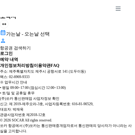
왕복
편도
출발지
도착지
가는날 - 오는날 선택
항공권 검색하기
로그인
예약 내역
개인정보처리방침
이용약관
FAQ
주소: 제주특별자치도 제주시 공항서로 141 (도두이동)
팩스: 02-6969-9333
※ 업무시간 안내
• 평일 09:00~17:00 (점심시간 12:00~13:00)
• 토/일 및 공휴일 휴무
(주)쏘카 통신판매업
사업자정보 확인
신고: 제 2019-제주오라-3호, 사업자등록번호: 616-81-90529,
대표자: 박재욱
관광사업자번호 제2018-12호
©
2026
SOCAR All rights reserved.
쏘카 항공에서 (주)쏘카는 통신판매중개업자로서 통신판매의 당사자가 아니라는 사
실을 고지합니다.